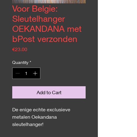
Voor Belgie:
Sleutelhanger
OEKANDANA met
bPost verzonden
Price
€23.00
Quantity
*
Add to Cart
De enige echte exclusieve
metalen Oekandana
sleutelhanger!