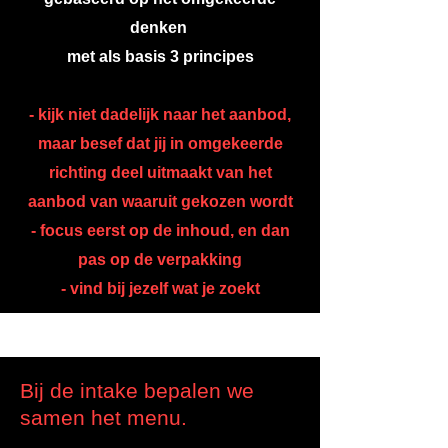
denken
met als basis 3 principes
- kijk niet dadelijk naar het aanbod,
maar besef dat jij in omgekeerde
richting deel uitmaakt van het
aanbod van waaruit gekozen wordt
- focus eerst op de inhoud, en dan
pas op de verpakking
- vind bij jezelf wat je zoekt
Bij de intake bepalen we
samen het menu.