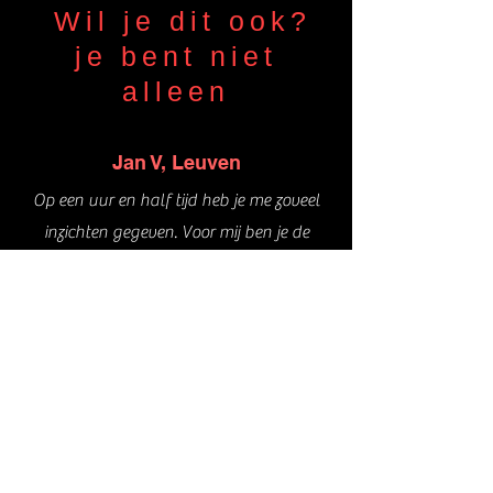
Wil je dit ook?
je bent niet
alleen
Jan V, Leuven
Op een uur en half tijd heb je me zoveel
inzichten gegeven. Voor mij ben je de
vrouw van het jaar
Chantal Vdb, Aalter
Mijn zelfbeeld is totaal veranderd door
jouw sessies. Eindelijk iemand die mijn