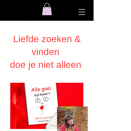
Liefde zoeken &
vinden
doe je niet alleen